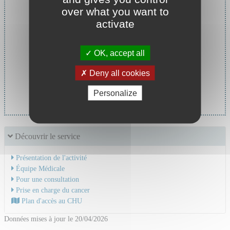
over what you want to
activate
OK, accept all
Deny all cookies
Chef de service :
Pr MORNEX Jean-François
Personalize
Découvrir le service
Présentation de l'activité
Équipe Médicale
Pour une consultation
Prise en charge du cancer
Plan d'accès au CHU
Données mises à jour le 20/04/2026