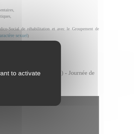
entaires,
tiques,
ico-Social de réhabilitation et avec le Groupement de
caractère sexuel
)
ns, anorexie, obésité, ...) - Journée de
ant to activate