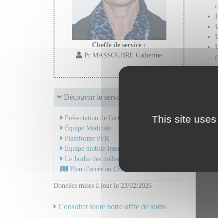
c
D
U
Cheffe de service :
Pr MASSOUBRE Catherine
L
L
Découvrir le service
Table
This site uses
Présentation de l'activité
Équipe Médicale
la Sa
Plateforme PFR
Équipe mobile Interface
Le Jardin des mélisses
Plan d'accès au CHU
Données mises à jour le 23/02/2026
Consulter toute notre offre de soins