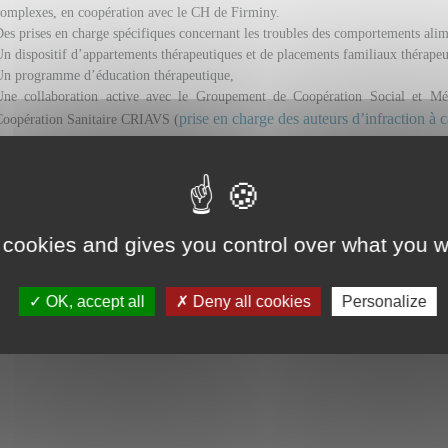
omplexes, en coopération avec le CH de Firminy.
es prises en charge spécifiques concernant les troubles des comportements alim
n dispositif d’appartements thérapeutiques et de placements familiaux thérapeu
Un programme d’éducation thérapeutique,
Une collaboration active avec le Groupement de Coopération Social et Méd
prise en charge des auteurs d’infraction à 
Coopération Sanitaire CRIAVS (
'Alphée, un e
space Social et une Maison des Usagers du pôle de psychiatrie
e Jardin des Mélisses, jardin thérapeutique du pôle de psychiatrie
 ronde Santé mentale chez les jeunes (violences, addictio
 cookies and gives you control over what you w
nté du 02 mars 2024
OK, accept all
Deny all cookies
Personalize