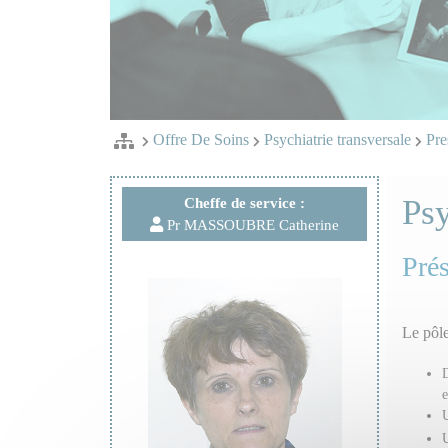
Offre De Soins
Psychiatrie transversale
Pre
Psy
Cheffe de service :
Pr MASSOUBRE Catherine
Prés
Le pôle
D
e
U
U