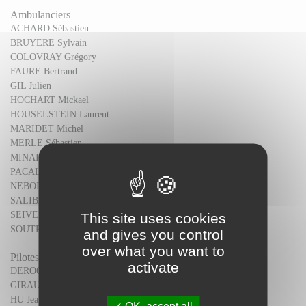
Ambulanciers
ACHARD Sébastien
BRUYERE Sylvain
COLOVRAY Grégory
FAURE Bertrand
GIL Julien
HOCHART Mickael
HOUSELSTEIN Laurent
MARIDET Michel
MERLE Sébastien
MINAIRE Eric
PACALON Claude
NEBOIT Perrine
SALIBA Mathieu
SEIVE Laurent
This site uses cookies
SOUTRENON Xavier
and gives you control
over what you want to
Pilotes
activate
DEROO Jean-François
GIRAUD Laurent
HU Jean-Pierre
OK, accept all