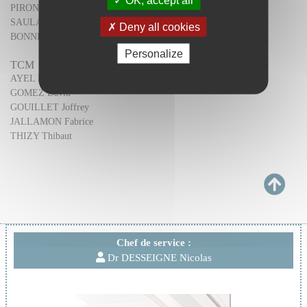
PIRONNEAU Alban
SAULAIS Frédéric
Deny all cookies
BONNE Steve
Personalize
TCM
AYEL Rémi
GOMEZ David
GOUILLET Joffrey
JALLAMON Fabrice
THIZY Thibaut
Chef de service :
Dr DESSEIGNE Nicolas