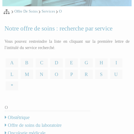
Offre De Soins
Services
O
Notre offre de soins : recherche par service
Vous pouvez restreindre la liste en cliquant sur la première lettre de
l'intitulé du service recherché.
A
B
C
D
E
G
H
I
L
M
N
O
P
R
S
U
*
O
Obstétrique
Offre de soins du laboratoire
Oncologie médicale