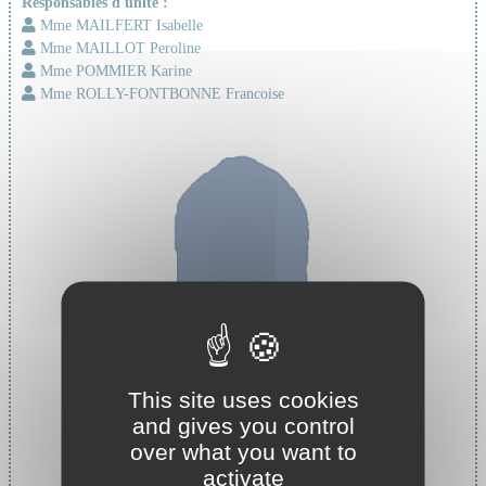
Responsables d'unité :
Mme MAILFERT Isabelle
Mme MAILLOT Peroline
Mme POMMIER Karine
Mme ROLLY-FONTBONNE Francoise
This site uses cookies
and gives you control
over what you want to
Cheffe de service :
activate