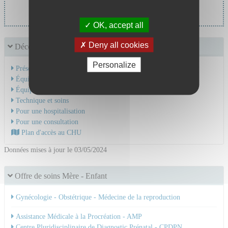
Pr BARJAT Tiphaine
OK, accept all
Deny all cookies
Découvrir le service
Personalize
Présentation de l'activité
Équipe Médicale
Équipe Soignante
Technique et soins
Pour une hospitalisation
Pour une consultation
Plan d'accès au CHU
Données mises à jour le 03/05/2024
Offre de soins Mère - Enfant
Gynécologie - Obstétrique - Médecine de la reproduction
Assistance Médicale à la Procréation - AMP
Centre Pluridisciplinaire de Diagnostic Prénatal - CPDPN