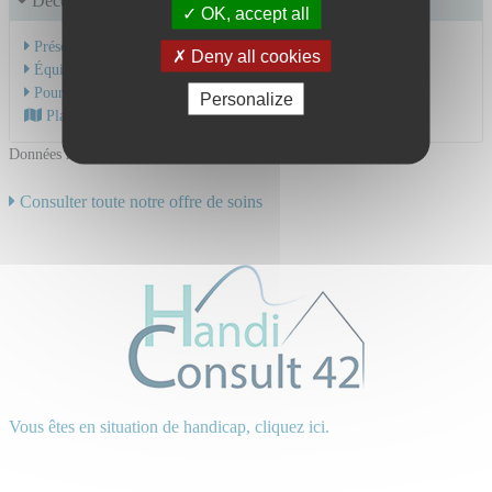
Découvrir le service
OK, accept all
Présentation de l'activité
Deny all cookies
Équipe Médicale
Pour une hospitalisation
Personalize
Plan d'accès au CHU
Données mises à jour le 12/12/2019
Consulter toute notre offre de soins
Vous êtes en situation de handicap, cliquez ici.