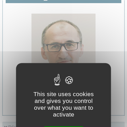
This site uses cookies
Chef de service :
and gives you control
Dr VIALLON Alain
over what you want to
activate