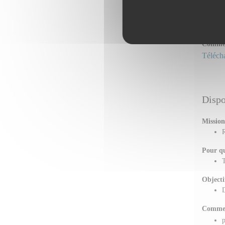
Commen
t
Commen
Télécha
Dispo
Mission
R
Pour qu
T
Objecti
D
Commen
p