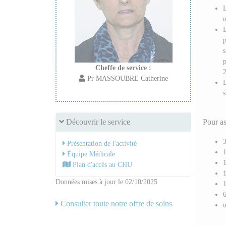
L
u
L
p
s
p
Cheffe de service :
Pr MASSOUBRE Catherine
L
s
Pour as
Découvrir le service
Présentation de l'activité
1
Équipe Médicale
1
Plan d'accès au CHU
Données mises à jour le 02/10/2025
1
Consulter toute notre offre de soins
u