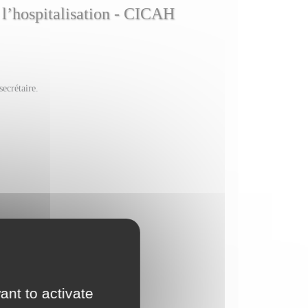
à l’hospitalisation - CICAH
ecrétaire.
’urgence,
tion
.
ant to activate
e psychiatrie de référence.