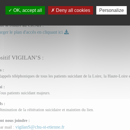
t joindre le CICAH :
OK, accept all
Deny all cookies
Personalize
éléphone :
04 77 12 03 52
de 09 heures à 16 heures.
t se rendre au CICAH :
rger le plan d'accès en cliquant ici
sitif VIGILAN’S :
s :
appels téléphoniques de tous les patients suicidant de la Loire, la Haute-Loire 
i :
ous patients suicidant majeurs.
fs :
iminution de la réitération suicidaire et maintien du lien.
t nous joindre :
vigilanS@chu-st-etienne.fr
ar mail :