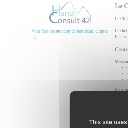
Le C
Le CICAH
Le chef
Vous êtes en situation de handicap, cliquez
Elle est
ici.
Centr
Mission
C
D
P
Pour qu
P
A
A
Objecti
This site uses
G