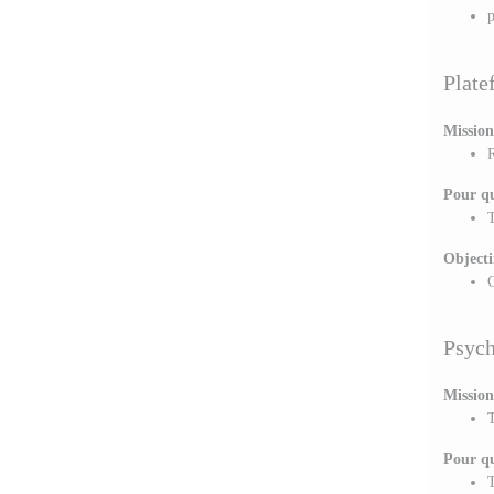
p
Plate
Mission
R
Pour qu
T
Objecti
C
Psych
Mission
T
Pour qu
T