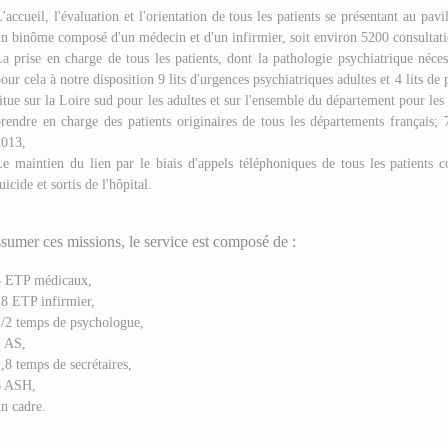
'accueil, l'évaluation et l'orientation de tous les patients se présentant au p
n binôme composé d'un médecin et d'un infirmier, soit environ 5200 consultati
a prise en charge de tous les patients, dont la pathologie psychiatrique néce
our cela à notre disposition 9 lits d'urgences psychiatriques adultes et 4 lits d
itue sur la Loire sud pour les adultes et sur l'ensemble du département pour l
rendre en charge des patients originaires de tous les départements français; 7
2013,
e maintien du lien par le biais d'appels téléphoniques de tous les patients c
uicide et sortis de l'hôpital.
sumer ces missions, le service est composé de :
3 ETP médicaux,
8 ETP infirmier,
/2 temps de psychologue,
1 AS,
,8 temps de secrétaires,
6 ASH,
n cadre.