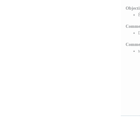
Objecti
É
Comme n
D
Commen
t