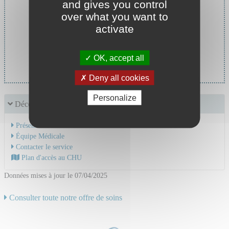
and gives you control
over what you want to
activate
Chef de service :
OK, accept all
Pr BOURLET Thomas
Deny all cookies
Personalize
Découvrir le service
Présentation de l'activité
Équipe Médicale
Contacter le service
Plan d'accès au CHU
Données mises à jour le 07/04/2025
Consulter toute notre offre de soins