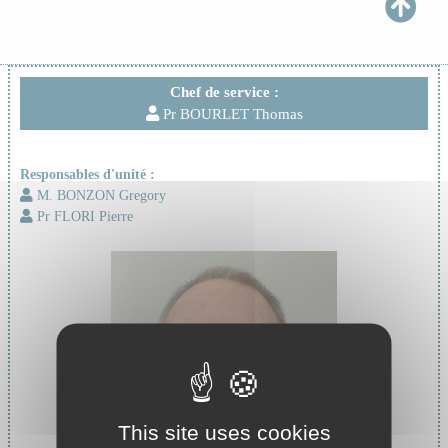
Chef de service :
Pr BOURLET Thomas
Responsables d'unité :
M. BONZON Gregory
Pr FLORI Pierre
This site uses cookies