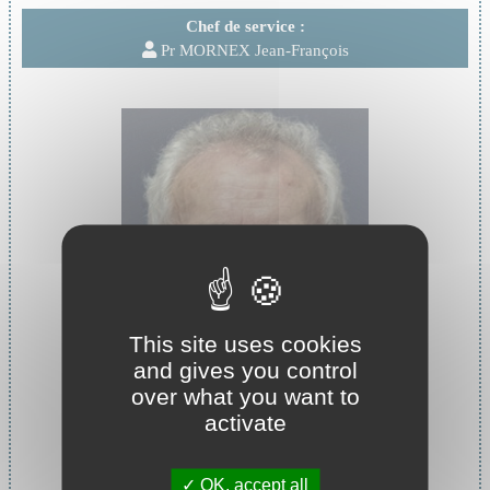
Chef de service :
Pr MORNEX Jean-François
This site uses cookies
and gives you control
over what you want to
activate
Chef de service :
Pr MORNEX Jean-François
OK, accept all