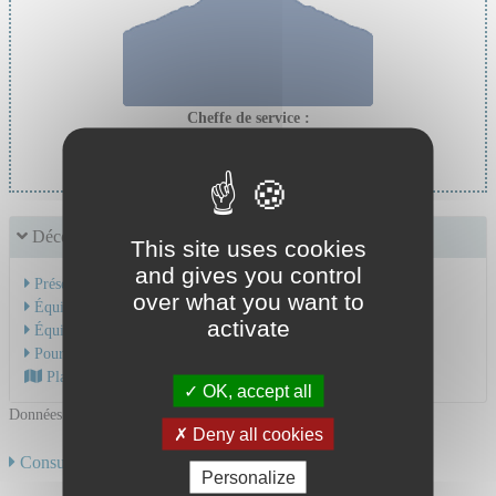
Cheffe de service :
Pr PELISSIER Carole
Découvrir le service
This site uses cookies
and gives you control
Présentation de l'activité
over what you want to
Équipe Médicale
activate
Équipe Soignante
Pour une consultation
Plan d'accès au CHU
OK, accept all
Données mises à jour le 07/10/2025
Deny all cookies
Consulter toute notre offre de soins
Personalize