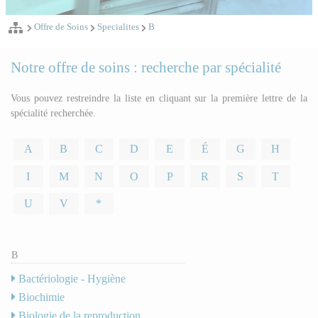
Offre de Soins
Specialites
B
Notre offre de soins : recherche par spécialité
Vous pouvez restreindre la liste en cliquant sur la première lettre de la
spécialité recherchée.
A
B
C
D
E
É
G
H
I
M
N
O
P
R
S
T
U
V
*
B
Bactériologie - Hygiène
Biochimie
Biologie de la reproduction