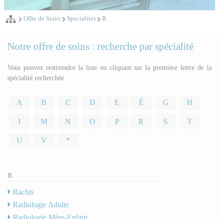
Offre de Soins
Specialites
R
Notre offre de soins : recherche par spécialité
Vous pouvez restreindre la liste en cliquant sur la première lettre de la
spécialité recherchée.
A
B
C
D
E
É
G
H
I
M
N
O
P
R
S
T
U
V
*
R
Rachis
Radiologie Adulte
Radiologie Mère-Enfant