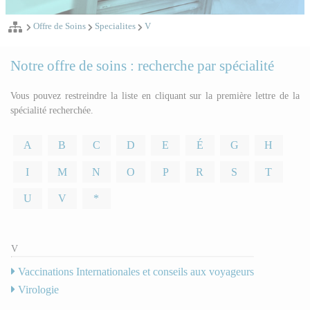
Offre de Soins
Specialites
V
Notre offre de soins : recherche par spécialité
Vous pouvez restreindre la liste en cliquant sur la première lettre de la
spécialité recherchée.
A
B
C
D
E
É
G
H
I
M
N
O
P
R
S
T
U
V
*
V
Vaccinations Internationales et conseils aux voyageurs
Virologie