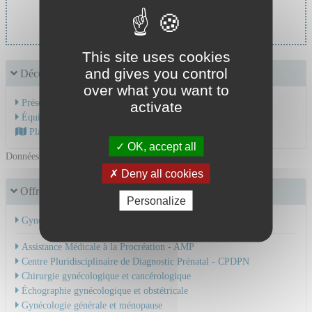
Pr CHAULEUR Celine
This site uses cookies
and gives you control
Découvrir le service
over what you want to
Présentation de l'activité
activate
Équipe Médicale
Plan d'accès au CHU
OK, accept all
Données mises à jour le 06/04/2023
Deny all cookies
Offre de soins Mère - Enfant
Personalize
Gynécologie - Obstétrique - Médecine de la reproduction
Assistance Médicale à la Procréation - AMP
Centre Pluridisciplinaire de Diagnostic Prénatal - CPDPN
Chirurgie gynécologique et cancérologique
Échographie gynécologique et obstétricale
Gynécologie générale et ménopause