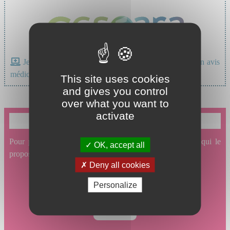
Je suis un professionnel de santé, je souhaite avoir un avis
médical
This site uses cookies
and gives you control
over what you want to
activate
Je souhaite prendre un rendez-vous en ligne
Pour prendre un rendez-vous en ligne avec un service qui le
OK, accept all
propose, cliquez ici.
Deny all cookies
Personalize