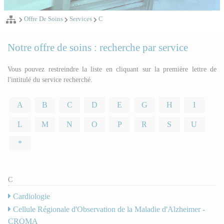
Offre De Soins
Services
C
Notre offre de soins : recherche par service
Vous pouvez restreindre la liste en cliquant sur la première lettre de
l'intitulé du service recherché.
A
B
C
D
E
G
H
I
L
M
N
O
P
R
S
U
*
C
Cardiologie
Cellule Régionale d'Observation de la Maladie d'Alzheimer -
CROMA