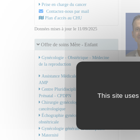
Prise en charge du cancer
Contactez-nous par mail
Plan d'accès au CHU
Données mises à jour le 11/09/2025
Offre de soins Mère - Enfant
Gynécologie - Obstétrique - Médecine
de la reproduction
Dr RI
Mail
Assistance Médicale à la Procréation -
AMP
Centre Pluridisciplinaire de Diagnostic
This site uses
Prénatal - CPDPN
Chirurgie gynécologique et
cancérologique
Échographie gynécologique et
obstétricale
Gynécologie générale et ménopause
Maternité