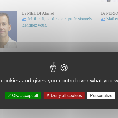
Dr MEHDI Ahmad
Dr PERRO
Mail et ligne directe : professionnels,
Mail et
identifiez vous.
PAMONTI Bertrand
Dr BENM
 et ligne directe : professionnels, identifiez vous.
Mail et
Praticien at
 cookies and gives you control over what you w
OK, accept all
Deny all cookies
Personalize