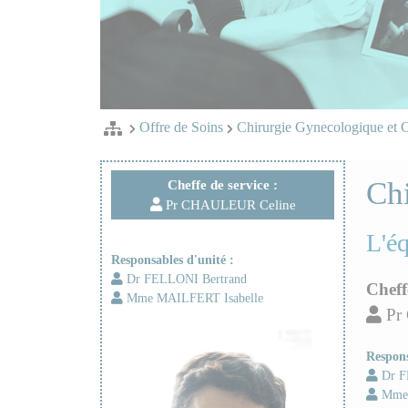
Offre de Soins
Chirurgie Gynecologique et 
Ch
Cheffe de service :
Pr CHAULEUR Celine
L'é
Responsables d'unité :
Dr FELLONI Bertrand
Cheff
Mme MAILFERT Isabelle
Pr
Respons
Dr F
Mme 