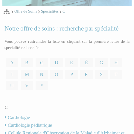
Offre de Soins
Specialites
C
Notre offre de soins : recherche par spécialité
Vous pouvez restreindre la liste en cliquant sur la première lettre de la
spécialité recherchée.
A
B
C
D
E
É
G
H
I
M
N
O
P
R
S
T
U
V
*
C
Cardiologie
Cardiologie pédiatrique
Cellule Régionale d'Observation de la Maladie d'Alzheimer et