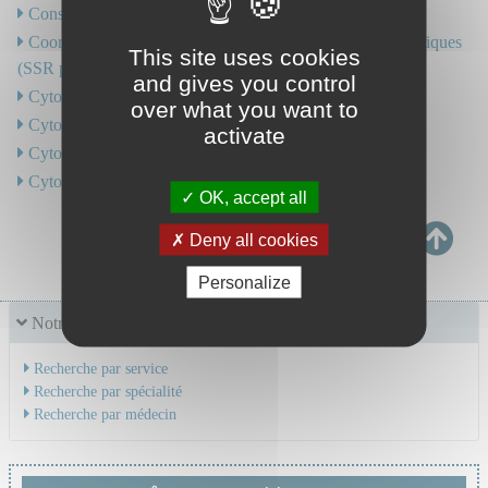
Consultations pour coups et blessures
Coordination en Soins de Suite et de Réadaptation Pédiatriques
This site uses cookies
(SSR pédiatriques - réseau R4P)
and gives you control
Cytogénétique hématologique
over what you want to
Cytologie
activate
Cytologie - Histologie Rénale
Cytométrie en flux
OK, accept all
Deny all cookies
Personalize
Notre offre de soins
Recherche par service
Recherche par spécialité
Recherche par médecin