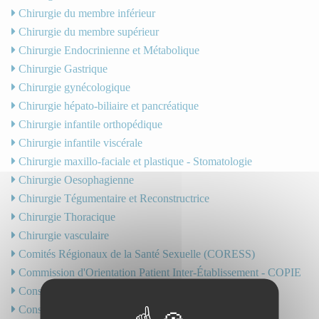
Chirurgie du membre inférieur
Chirurgie du membre supérieur
Chirurgie Endocrinienne et Métabolique
Chirurgie Gastrique
Chirurgie gynécologique
Chirurgie hépato-biliaire et pancréatique
Chirurgie infantile orthopédique
Chirurgie infantile viscérale
Chirurgie maxillo-faciale et plastique - Stomatologie
Chirurgie Oesophagienne
Chirurgie Tégumentaire et Reconstructrice
Chirurgie Thoracique
Chirurgie vasculaire
Comités Régionaux de la Santé Sexuelle (CORESS)
Commission d'Orientation Patient Inter-Établissement - COPIE
Consultations de semi-urgence pédiatrique
Consultations post-réanimation pédiatrique